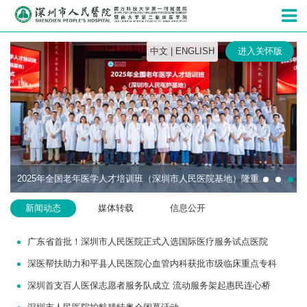
深圳市人民
中文
|
ENGLISH
进入关怀版
2025年全国老年医学人才培训班（深圳市人民医院基地）隆重开班
新闻动态
媒体转载
信息公开
广东省首批！深圳市人民医院正式入选国际医疗服务试点医院
深医帮扶助力和平县人民医院心血管内科获批市级临床重点专科
深圳首支百人医保志愿者服务队成立 流动服务架起惠民连心桥