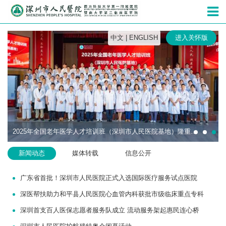
深圳市人民
中文
|
ENGLISH
进入关怀版
2025年全国老年医学人才培训班（深圳市人民医院基地）隆重开班
新闻动态
媒体转载
信息公开
广东省首批！深圳市人民医院正式入选国际医疗服务试点医院
深医帮扶助力和平县人民医院心血管内科获批市级临床重点专科
深圳首支百人医保志愿者服务队成立 流动服务架起惠民连心桥