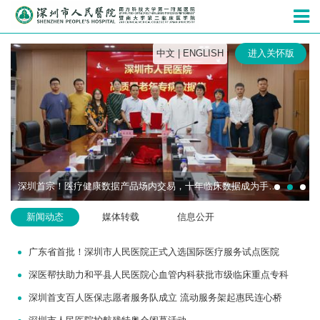
深圳市人民
中文
|
ENGLISH
进入关怀版
深圳首宗！医疗健康数据产品场内交易，十年临床数据成为手术机器人研发“燃料”
新闻动态
媒体转载
信息公开
广东省首批！深圳市人民医院正式入选国际医疗服务试点医院
深医帮扶助力和平县人民医院心血管内科获批市级临床重点专科
深圳首支百人医保志愿者服务队成立 流动服务架起惠民连心桥