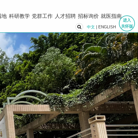
园地
科研教学
党群工作
人才招聘
招标询价
就医指南
进入
关怀版
中文
|
ENGLISH