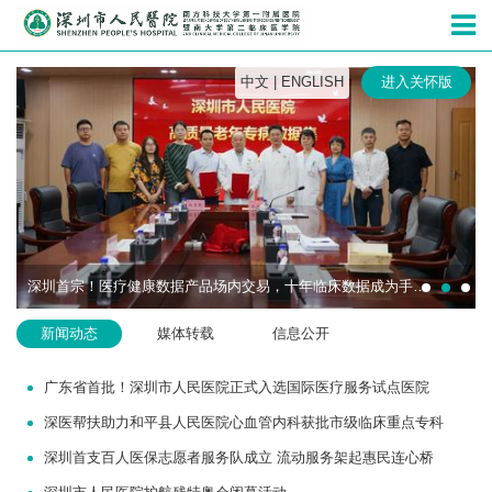
深圳市人民
中文
|
ENGLISH
进入关怀版
深圳首宗！医疗健康数据产品场内交易，十年临床数据成为手术机器人研发“燃料”
新闻动态
媒体转载
信息公开
广东省首批！深圳市人民医院正式入选国际医疗服务试点医院
深医帮扶助力和平县人民医院心血管内科获批市级临床重点专科
深圳首支百人医保志愿者服务队成立 流动服务架起惠民连心桥