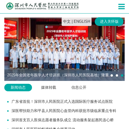
深圳市人民
中文
|
ENGLISH
进入关怀版
2025年全国老年医学人才培训班（深圳市人民医院基地）隆重开班
新闻动态
媒体转载
信息公开
广东省首批！深圳市人民医院正式入选国际医疗服务试点医院
深医帮扶助力和平县人民医院心血管内科获批市级临床重点专科
深圳首支百人医保志愿者服务队成立 流动服务架起惠民连心桥