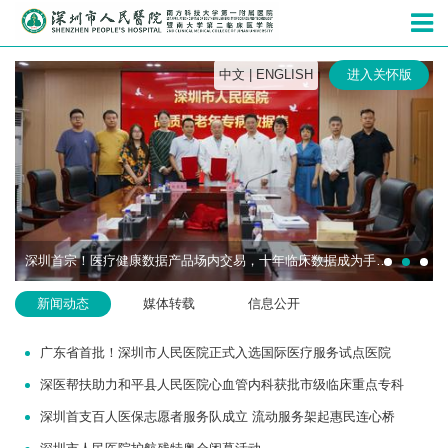
深圳市人民
中文
|
ENGLISH
进入关怀版
深圳首宗！医疗健康数据产品场内交易，十年临床数据成为手术机器人研发“燃料”
新闻动态
媒体转载
信息公开
广东省首批！深圳市人民医院正式入选国际医疗服务试点医院
深医帮扶助力和平县人民医院心血管内科获批市级临床重点专科
深圳首支百人医保志愿者服务队成立 流动服务架起惠民连心桥