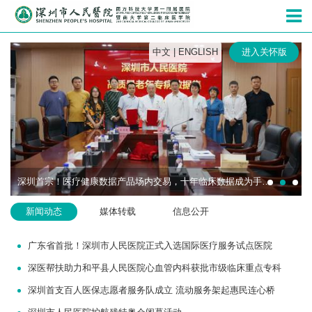
深圳市人民
中文
|
ENGLISH
进入关怀版
深圳首宗！医疗健康数据产品场内交易，十年临床数据成为手术机器人研发“燃料”
新闻动态
媒体转载
信息公开
广东省首批！深圳市人民医院正式入选国际医疗服务试点医院
深医帮扶助力和平县人民医院心血管内科获批市级临床重点专科
深圳首支百人医保志愿者服务队成立 流动服务架起惠民连心桥