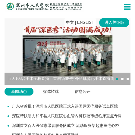
深圳市人民
中文
|
ENGLISH
进入关怀版
五天108台手术全程直播！首届“深医秀”外科规范化手术直播周圆满收官
新闻动态
媒体转载
信息公开
广东省首批！深圳市人民医院正式入选国际医疗服务试点医院
深医帮扶助力和平县人民医院心血管内科获批市级临床重点专科
深圳首支百人医保志愿者服务队成立 流动服务架起惠民连心桥