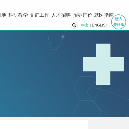
园地
科研教学
党群工作
人才招聘
招标询价
就医指南
进入
关怀版
中文
|
ENGLISH