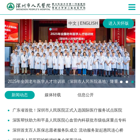
深圳市人民
中文
|
ENGLISH
进入关怀版
2025年全国老年医学人才培训班（深圳市人民医院基地）隆重开班
新闻动态
媒体转载
信息公开
广东省首批！深圳市人民医院正式入选国际医疗服务试点医院
深医帮扶助力和平县人民医院心血管内科获批市级临床重点专科
深圳首支百人医保志愿者服务队成立 流动服务架起惠民连心桥