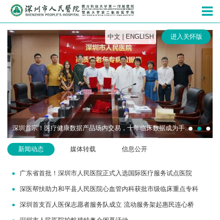
深圳市人民
中文
|
ENGLISH
进入关怀版
深圳首宗！医疗健康数据产品场内交易，十年临床数据成为手术机器人研发“燃料”
新闻动态
媒体转载
信息公开
广东省首批！深圳市人民医院正式入选国际医疗服务试点医院
深医帮扶助力和平县人民医院心血管内科获批市级临床重点专科
深圳首支百人医保志愿者服务队成立 流动服务架起惠民连心桥