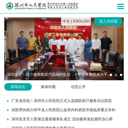
深圳市人民
中文
|
ENGLISH
进入关怀版
深圳首宗！医疗健康数据产品场内交易，十年临床数据成为手术机器人研发“燃料”
新闻动态
媒体转载
信息公开
广东省首批！深圳市人民医院正式入选国际医疗服务试点医院
深医帮扶助力和平县人民医院心血管内科获批市级临床重点专科
深圳首支百人医保志愿者服务队成立 流动服务架起惠民连心桥