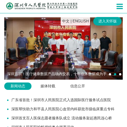
深圳市人民
中文
|
ENGLISH
进入关怀版
深圳首宗！医疗健康数据产品场内交易，十年临床数据成为手术机器人研发“燃料”
新闻动态
媒体转载
信息公开
广东省首批！深圳市人民医院正式入选国际医疗服务试点医院
深医帮扶助力和平县人民医院心血管内科获批市级临床重点专科
深圳首支百人医保志愿者服务队成立 流动服务架起惠民连心桥