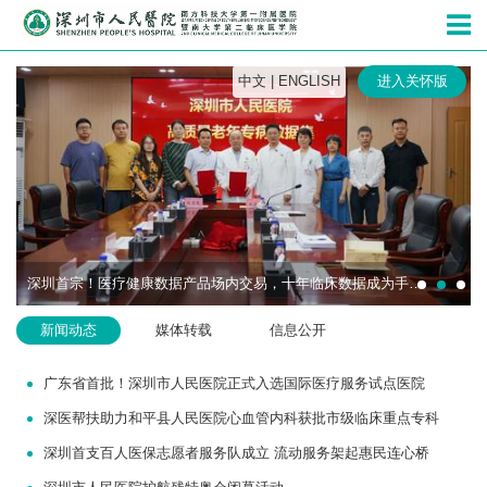
深圳市人民
中文
|
ENGLISH
进入关怀版
深圳首宗！医疗健康数据产品场内交易，十年临床数据成为手术机器人研发“燃料”
新闻动态
媒体转载
信息公开
广东省首批！深圳市人民医院正式入选国际医疗服务试点医院
深医帮扶助力和平县人民医院心血管内科获批市级临床重点专科
深圳首支百人医保志愿者服务队成立 流动服务架起惠民连心桥