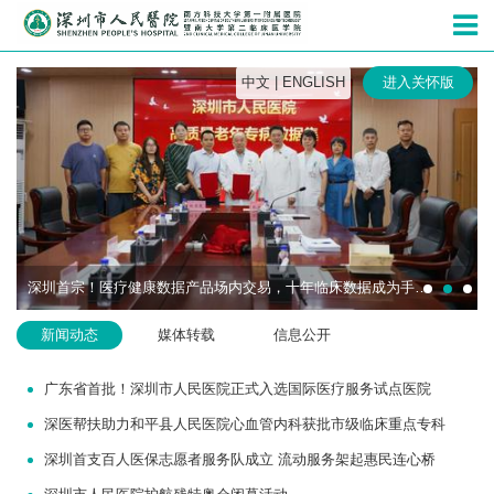
深圳市人民
中文
|
ENGLISH
进入关怀版
深圳首宗！医疗健康数据产品场内交易，十年临床数据成为手术机器人研发“燃料”
新闻动态
媒体转载
信息公开
广东省首批！深圳市人民医院正式入选国际医疗服务试点医院
深医帮扶助力和平县人民医院心血管内科获批市级临床重点专科
深圳首支百人医保志愿者服务队成立 流动服务架起惠民连心桥