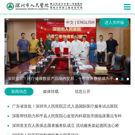
深圳市人民
中文
|
ENGLISH
进入关怀版
深圳首宗！医疗健康数据产品场内交易，十年临床数据成为手术机器人研发“燃料”
新闻动态
媒体转载
信息公开
广东省首批！深圳市人民医院正式入选国际医疗服务试点医院
深医帮扶助力和平县人民医院心血管内科获批市级临床重点专科
深圳首支百人医保志愿者服务队成立 流动服务架起惠民连心桥