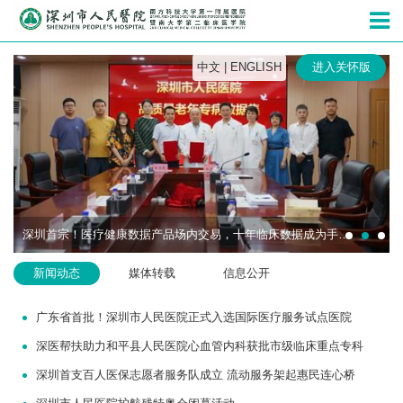
深圳市人民
中文
|
ENGLISH
进入关怀版
深圳首宗！医疗健康数据产品场内交易，十年临床数据成为手术机器人研发“燃料”
新闻动态
媒体转载
信息公开
广东省首批！深圳市人民医院正式入选国际医疗服务试点医院
深医帮扶助力和平县人民医院心血管内科获批市级临床重点专科
深圳首支百人医保志愿者服务队成立 流动服务架起惠民连心桥