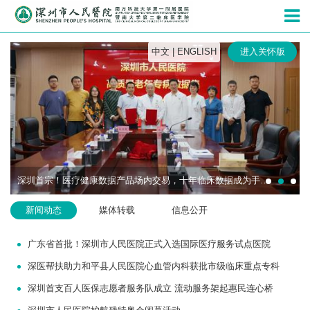
深圳市人民
中文
|
ENGLISH
进入关怀版
深圳首宗！医疗健康数据产品场内交易，十年临床数据成为手术机器人研发“燃料”
新闻动态
媒体转载
信息公开
广东省首批！深圳市人民医院正式入选国际医疗服务试点医院
深医帮扶助力和平县人民医院心血管内科获批市级临床重点专科
深圳首支百人医保志愿者服务队成立 流动服务架起惠民连心桥