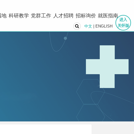
园地
科研教学
党群工作
人才招聘
招标询价
就医指南
进入
关怀版
中文
|
ENGLISH