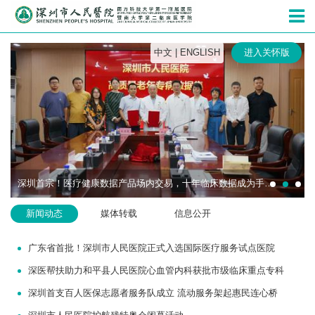
深圳市人民
中文
|
ENGLISH
进入关怀版
深圳首宗！医疗健康数据产品场内交易，十年临床数据成为手术机器人研发“燃料”
新闻动态
媒体转载
信息公开
广东省首批！深圳市人民医院正式入选国际医疗服务试点医院
深医帮扶助力和平县人民医院心血管内科获批市级临床重点专科
深圳首支百人医保志愿者服务队成立 流动服务架起惠民连心桥