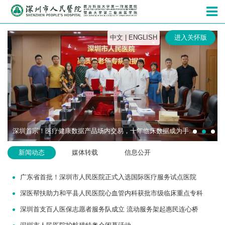
深圳市人民
中文
|
ENGLISH
进入关怀版
深圳首宗！医疗健康数据产品场内交易，十年临床数据成为手术机器人研发“燃料”
新闻动态
媒体转载
信息公开
广东省首批！深圳市人民医院正式入选国际医疗服务试点医院
深医帮扶助力和平县人民医院心血管内科获批市级临床重点专科
深圳首支百人医保志愿者服务队成立 流动服务架起惠民连心桥