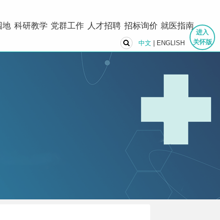
园地
科研教学
党群工作
人才招聘
招标询价
就医指南
进入
关怀版
中文
|
ENGLISH