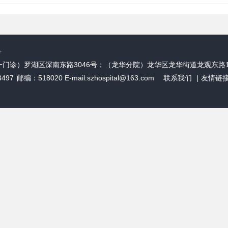
号
一门诊）罗湖区深南东路3046号；（龙华分院）龙华区龙华街道龙观东路1
3497
邮编：518020 E-mail:szhospital@163.com
联系我们
|
友情链