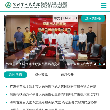
深圳市人民
中文
|
ENGLISH
进入关怀版
深圳首宗！医疗健康数据产品场内交易，十年临床数据成为手术机器人研发“燃料”
新闻动态
媒体转载
信息公开
广东省首批！深圳市人民医院正式入选国际医疗服务试点医院
深医帮扶助力和平县人民医院心血管内科获批市级临床重点专科
深圳首支百人医保志愿者服务队成立 流动服务架起惠民连心桥