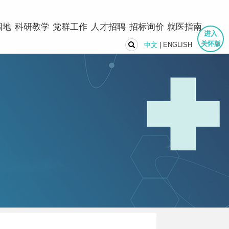
园地
科研教学
党群工作
人才招聘
招标询价
就医指南
进入
关怀版
中文
|
ENGLISH