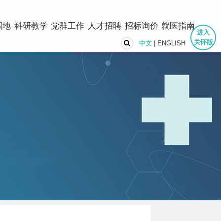
园地
科研教学
党群工作
人才招聘
招标询价
就医指南
进入
关怀版
中文
|
ENGLISH