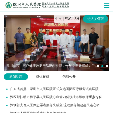
深圳市人民
中文
|
ENGLISH
进入关怀版
深圳首宗！医疗健康数据产品场内交易，十年临床数据成为手术机器人研发“燃料”
新闻动态
媒体转载
信息公开
广东省首批！深圳市人民医院正式入选国际医疗服务试点医院
深医帮扶助力和平县人民医院心血管内科获批市级临床重点专科
深圳首支百人医保志愿者服务队成立 流动服务架起惠民连心桥