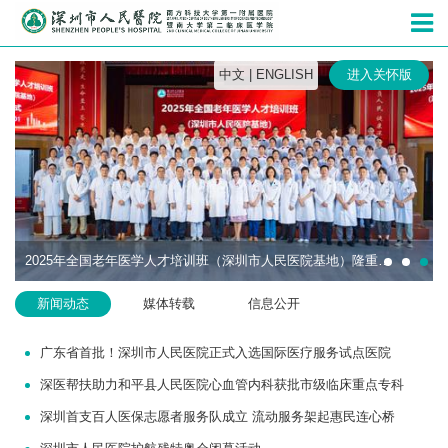
深圳市人民
中文
|
ENGLISH
进入关怀版
2025年全国老年医学人才培训班（深圳市人民医院基地）隆重开班
新闻动态
媒体转载
信息公开
广东省首批！深圳市人民医院正式入选国际医疗服务试点医院
深医帮扶助力和平县人民医院心血管内科获批市级临床重点专科
深圳首支百人医保志愿者服务队成立 流动服务架起惠民连心桥