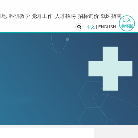
园地
科研教学
党群工作
人才招聘
招标询价
就医指南
进入
关怀版
中文
|
ENGLISH