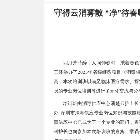
守得云消雾散 “净”待
四月芳菲醉，人间仲春时，乘着春色
三楼举办了2023年省级继教项目《消
高，本次培训班以
满足临床医疗需求、
探
员的专业岗位培训等
进行多元化交流与分
培训班由消毒供应中心潘楚云护士长
办
“深圳市消毒供应专业岗位知识与技能
毒供应中心已成为了一个专业的部门，希
科护长也向参加本次培训班的嘉宾、学员