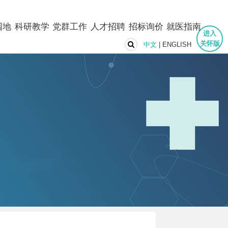
园地
科研教学
党群工作
人才招聘
招标询价
就医指南
进入
关怀版
中文
|
ENGLISH