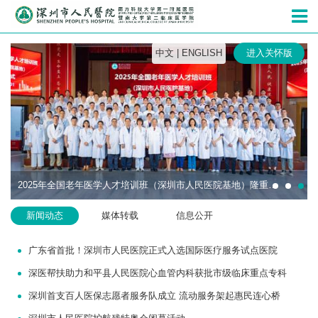
深圳市人民
中文
|
ENGLISH
进入关怀版
2025年全国老年医学人才培训班（深圳市人民医院基地）隆重开班
新闻动态
媒体转载
信息公开
广东省首批！深圳市人民医院正式入选国际医疗服务试点医院
深医帮扶助力和平县人民医院心血管内科获批市级临床重点专科
深圳首支百人医保志愿者服务队成立 流动服务架起惠民连心桥