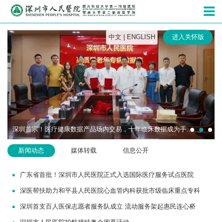
深圳市人民
中文
|
ENGLISH
进入关怀版
深圳首宗！医疗健康数据产品场内交易，十年临床数据成为手术机器人研发“燃料”
新闻动态
媒体转载
信息公开
广东省首批！深圳市人民医院正式入选国际医疗服务试点医院
深医帮扶助力和平县人民医院心血管内科获批市级临床重点专科
深圳首支百人医保志愿者服务队成立 流动服务架起惠民连心桥