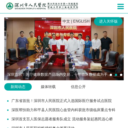
深圳市人民
中文
|
ENGLISH
进入关怀版
深圳首宗！医疗健康数据产品场内交易，十年临床数据成为手术机器人研发“燃料”
新闻动态
媒体转载
信息公开
广东省首批！深圳市人民医院正式入选国际医疗服务试点医院
深医帮扶助力和平县人民医院心血管内科获批市级临床重点专科
深圳首支百人医保志愿者服务队成立 流动服务架起惠民连心桥