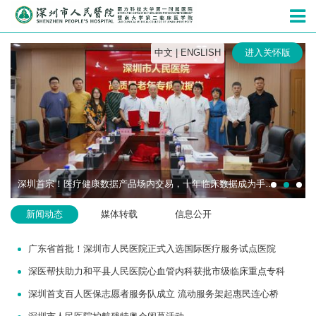
深圳市人民
中文
|
ENGLISH
进入关怀版
深圳首宗！医疗健康数据产品场内交易，十年临床数据成为手术机器人研发“燃料”
新闻动态
媒体转载
信息公开
广东省首批！深圳市人民医院正式入选国际医疗服务试点医院
深医帮扶助力和平县人民医院心血管内科获批市级临床重点专科
深圳首支百人医保志愿者服务队成立 流动服务架起惠民连心桥