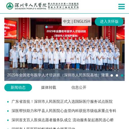
深圳市人民
中文
|
ENGLISH
进入关怀版
2025年全国老年医学人才培训班（深圳市人民医院基地）隆重开班
新闻动态
媒体转载
信息公开
广东省首批！深圳市人民医院正式入选国际医疗服务试点医院
深医帮扶助力和平县人民医院心血管内科获批市级临床重点专科
深圳首支百人医保志愿者服务队成立 流动服务架起惠民连心桥