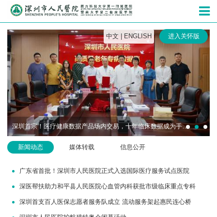
深圳市人民
中文
|
ENGLISH
进入关怀版
深圳首宗！医疗健康数据产品场内交易，十年临床数据成为手术机器人研发“燃料”
新闻动态
媒体转载
信息公开
广东省首批！深圳市人民医院正式入选国际医疗服务试点医院
深医帮扶助力和平县人民医院心血管内科获批市级临床重点专科
深圳首支百人医保志愿者服务队成立 流动服务架起惠民连心桥