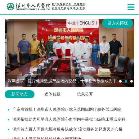
深圳市人民
中文
|
ENGLISH
进入关怀版
深圳首宗！医疗健康数据产品场内交易，十年临床数据成为手术机器人研发“燃料”
新闻动态
媒体转载
信息公开
广东省首批！深圳市人民医院正式入选国际医疗服务试点医院
深医帮扶助力和平县人民医院心血管内科获批市级临床重点专科
深圳首支百人医保志愿者服务队成立 流动服务架起惠民连心桥