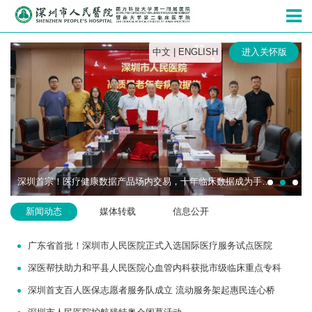
深圳市人民
中文
|
ENGLISH
进入关怀版
深圳首宗！医疗健康数据产品场内交易，十年临床数据成为手术机器人研发“燃料”
新闻动态
媒体转载
信息公开
广东省首批！深圳市人民医院正式入选国际医疗服务试点医院
深医帮扶助力和平县人民医院心血管内科获批市级临床重点专科
深圳首支百人医保志愿者服务队成立 流动服务架起惠民连心桥