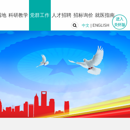
园地
科研教学
党群工作
人才招聘
招标询价
就医指南
进入
关怀版
中文
|
ENGLISH