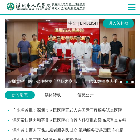
深圳市人民
中文
|
ENGLISH
进入关怀版
深圳首宗！医疗健康数据产品场内交易，十年临床数据成为手术机器人研发“燃料”
新闻动态
媒体转载
信息公开
广东省首批！深圳市人民医院正式入选国际医疗服务试点医院
深医帮扶助力和平县人民医院心血管内科获批市级临床重点专科
深圳首支百人医保志愿者服务队成立 流动服务架起惠民连心桥