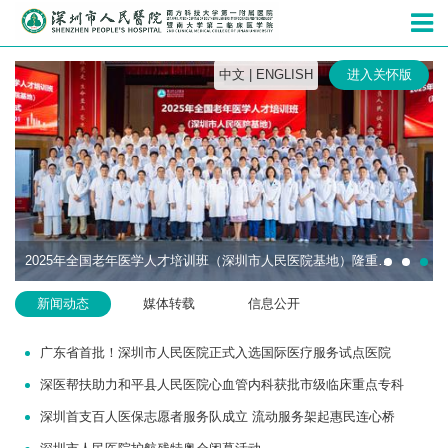
深圳市人民
中文
|
ENGLISH
进入关怀版
2025年全国老年医学人才培训班（深圳市人民医院基地）隆重开班
新闻动态
媒体转载
信息公开
广东省首批！深圳市人民医院正式入选国际医疗服务试点医院
深医帮扶助力和平县人民医院心血管内科获批市级临床重点专科
深圳首支百人医保志愿者服务队成立 流动服务架起惠民连心桥