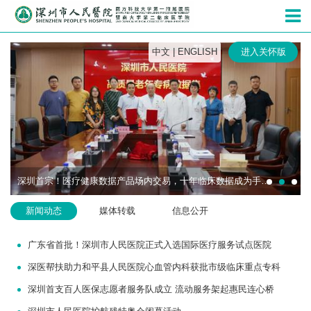
深圳市人民
中文
|
ENGLISH
进入关怀版
深圳首宗！医疗健康数据产品场内交易，十年临床数据成为手术机器人研发“燃料”
新闻动态
媒体转载
信息公开
广东省首批！深圳市人民医院正式入选国际医疗服务试点医院
深医帮扶助力和平县人民医院心血管内科获批市级临床重点专科
深圳首支百人医保志愿者服务队成立 流动服务架起惠民连心桥