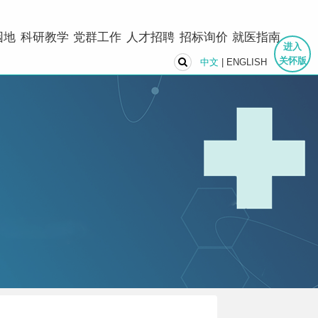
园地
科研教学
党群工作
人才招聘
招标询价
就医指南
进入
关怀版
中文
|
ENGLISH