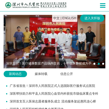
深圳市人民
中文
|
ENGLISH
进入关怀版
深圳首宗！医疗健康数据产品场内交易，十年临床数据成为手术机器人研发“燃料”
新闻动态
媒体转载
信息公开
广东省首批！深圳市人民医院正式入选国际医疗服务试点医院
深医帮扶助力和平县人民医院心血管内科获批市级临床重点专科
深圳首支百人医保志愿者服务队成立 流动服务架起惠民连心桥